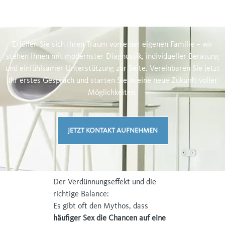
Erfüllen Sie sich Ihren Traum von einer eigenen Familie – wir
stehen Ihnen mit modernster Diagnostik, individueller Beratung
und einfühlsamer Unterstützung zur Seite. Vereinbaren Sie jetzt
Ihr erstes Gespräch und starten Sie in eine neue Zukunft voller
Möglichkeiten.
JETZT KONTAKT AUFNEHMEN
Der Verdünnungseffekt und die
richtige Balance:
Es gibt oft den Mythos, dass
häufiger Sex die Chancen auf eine