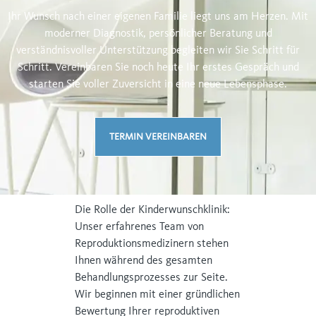
Ihr Wunsch nach einer eigenen Familie liegt uns am Herzen. Mit
moderner Diagnostik, persönlicher Beratung und
verständnisvoller Unterstützung begleiten wir Sie Schritt für
Schritt. Vereinbaren Sie noch heute Ihr erstes Gespräch und
starten Sie voller Zuversicht in eine neue Lebensphase.
TERMIN VEREINBAREN
Die Rolle der Kinderwunschklinik:
Unser erfahrenes Team von
Reproduktionsmedizinern stehen
Ihnen während des gesamten
Behandlungsprozesses zur Seite.
Wir beginnen mit einer gründlichen
Bewertung Ihrer reproduktiven